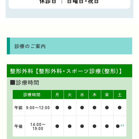
休診日 ｜ 日曜日・祝日
診療のご案内
整形外科 【整形外科・スポーツ診療（整形）】
■診療時間
診療時間
月
火
水
木
金
土
午前
9:00〜12:00
●
●
●
●
●
●
14:00〜
午後
●
●
●
●
●
●
※1
19:00