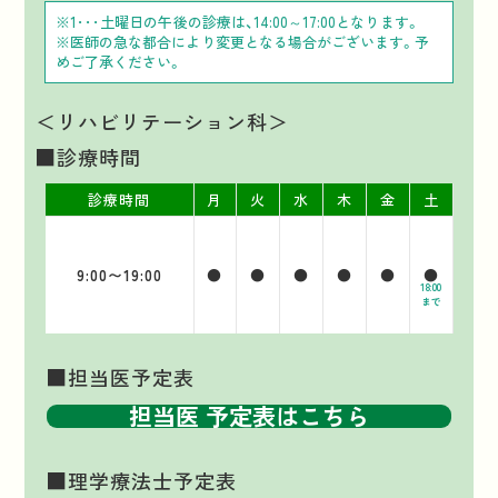
※1･･･土曜日の午後の診療は、14:00～17:00となります。
※医師の急な都合により変更となる場合がございます。予
めご了承ください。
＜リハビリテーション科＞
■診療時間
診療時間
月
火
水
木
金
土
9:00〜19:00
●
●
●
●
●
●
18:00
まで
■担当医予定表
担当医 予定表
はこちら
■理学療法士予定表