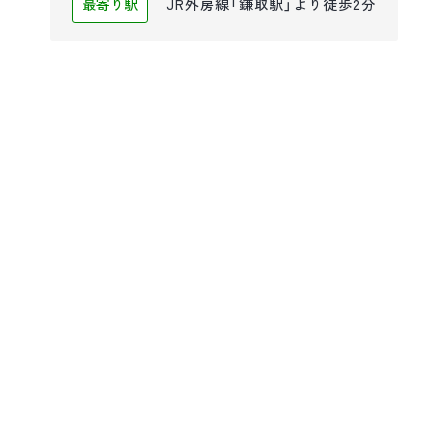
最寄り駅
JR外房線「鎌取駅」より徒歩2分