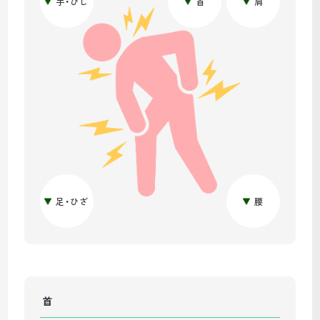
手・ひじ
首
肩
足・ひざ
腰
首