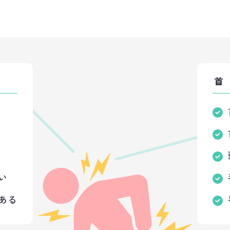
首
い
ある